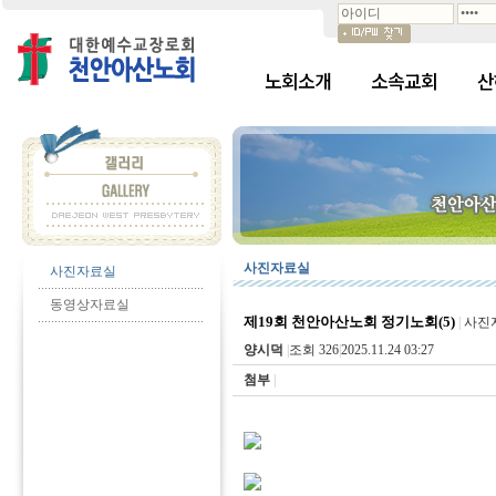
노회소개
소속교회
산
사진자료실
사진자료실
동영상자료실
제19회 천안아산노회 정기노회(5)
|
사진
양시덕
|
조회 326
|
2025.11.24 03:27
첨부
|