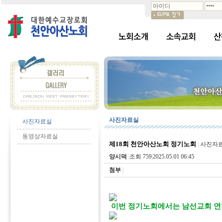
노회소개
소속교회
산
사진자료실
사진자료실
동영상자료실
제18회 천안아산노회 정기노회
|
사진자
양시덕
|
조회 759
|
2025.05.01 06:45
첨부
|
이번 정기노회에서는 남선교회 연