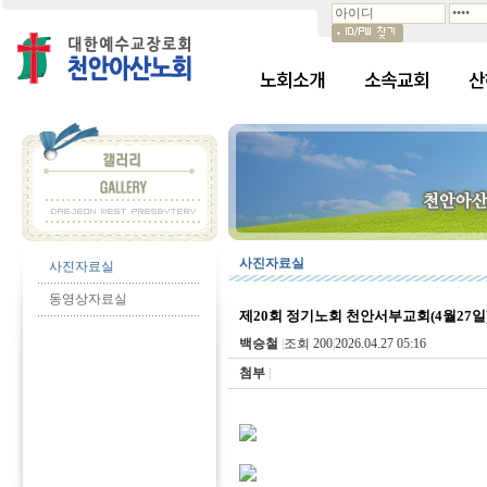
노회소개
소속교회
산
사진자료실
사진자료실
동영상자료실
제20회 정기노회 천안서부교회(4월27일
백승철
|
조회 200
|
2026.04.27 05:16
첨부
|