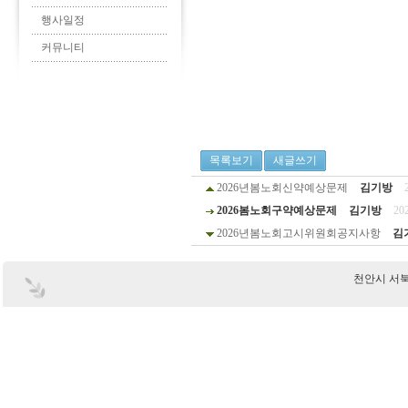
행사일정
커뮤니티
목록보기
새글쓰기
2026년봄노회신약예상문제
김기방
2026봄노회구약예상문제
김기방
20
2026년봄노회고시위원회공지사항
김
천안시 서북구 부