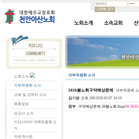
노회소개
소속교회
산
각부위원회 소식
노회소식
각부위원회 소식
2026봄노회구약예상문제
|
각부위원회 
교회 및 교역자 소식
김기방
|
조회 289
|
2026.03.07 10:19
목회정보
첨부
|
구약예상문제-26봄노회.hwp
(
60.5KB
)
선교사 소식
이단사이비 대책위원회 소
식
자유게시판