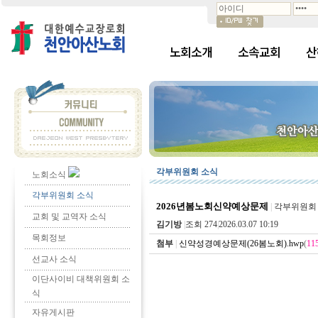
노회소개
소속교회
산
각부위원회 소식
노회소식
각부위원회 소식
2026년봄노회신약예상문제
|
각부위원회
교회 및 교역자 소식
김기방
|
조회 274
|
2026.03.07 10:19
목회정보
첨부
|
신약성경예상문제(26봄노회).hwp
(
11
선교사 소식
이단사이비 대책위원회 소
식
자유게시판