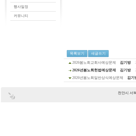
행사일정
커뮤니티
목록보기
새글쓰기
2026봄노회교회사예상문제
김기방
2026년봄노회헌법예상문제
김기방
2026년봄노회일반상식예상문제
김기
천안시 서북구 부