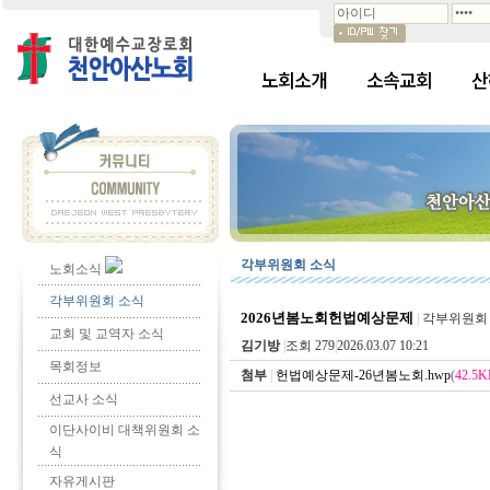
노회소개
소속교회
산
각부위원회 소식
노회소식
각부위원회 소식
2026년봄노회헌법예상문제
|
각부위원회
교회 및 교역자 소식
김기방
|
조회 279
|
2026.03.07 10:21
목회정보
첨부
|
헌법예상문제-26년봄노회.hwp
(
42.5K
선교사 소식
이단사이비 대책위원회 소
식
자유게시판