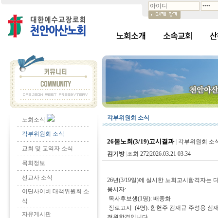
노회소개
소속교회
산
각부위원회 소식
노회소식
각부위원회 소식
26봄노회(3/19)고시결과
|
각부위원회 소
교회 및 교역자 소식
김기방
|
조회 272
|
2026.03.21 03:34
목회정보
선교사 소식
26년(3/19일)에 실시한 노회고시함격자는 
응시자:
이단사이비 대책위원회 소
목사후보생(1명): 배종화
식
장로고시 (4명): 함헌주 김재규 주성용 심
자유게시판
전원합격입니다.