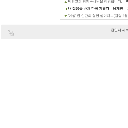
택민교회 담임목사님을 청빙합니다.
내 젊음을 바쳐 한국 지켰다
남제현
'여성' 한 인간의 험한 삶이다....(칼럼 4월4
천안시 서북구 부