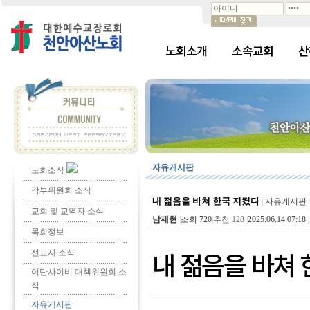
노회소개
소속교회
산
자유게시판
노회소식
각부위원회 소식
내 젊음을 바쳐 한국 지켰다
|
자유게시판
교회 및 교역자 소식
남제현
|
조회 720
|
추천 128
|
2025.06.14 07:18 
목회정보
선교사 소식
내 젊음을 바쳐
이단사이비 대책위원회 소
식
자유게시판