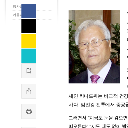
행사일정
페
커뮤니티
이
스
트
북
위
(으)
터
로
카
(으)
기
카
로
사
오
기
URL
보
톡
사
복
내
(으)
보
사
기
로
내
(으)
기
기
로
사
기
보
사
내
세인 키나드씨는 비교적 건강한
보
기
내
사다. 임진강 전투에서 중공
기
그러면서 “지금도 눈을 감으면
떠오른다” “시도 때도 없이 