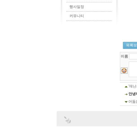
행사일정
커뮤니티
목록보
이름
'재난
안녕
어둠을