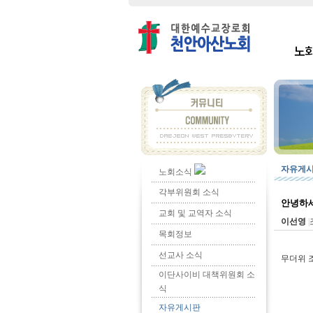
노
자유게
노회소식
각부위원회 소식
안녕하
교회 및 교역자 소식
이선영
|
목회정보
선교사 소식
무더위 
이단사이비 대책위원회 소
식
자유게시판