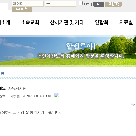
회소개
소속교회
산하기관 및 기타
연합회
자료실
시판
세요
|
자유게시판
조회 537
|
추천 79
|
2025.08.07 03:01 |
http
조심하시고 건강 잘 챙기시기 바랍니다.