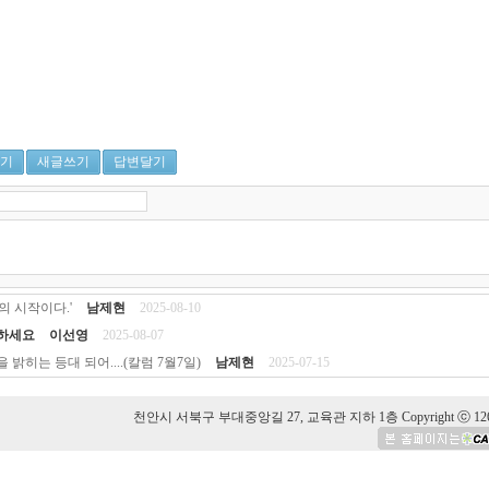
기
새글쓰기
답변달기
의 시작이다.'
남제현
2025-08-10
하세요
이선영
2025-08-07
 밝히는 등대 되어....(칼럼 7월7일)
남제현
2025-07-15
천안시 서북구 부대중앙길 27, 교육관 지하 1층 Copyright ⓒ 126 Hansolu