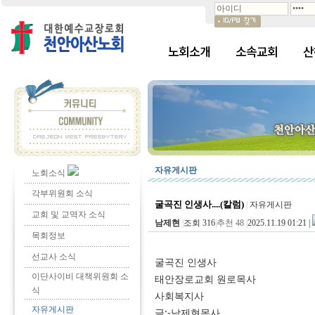
노회소개
소속교회
산
자유게시판
노회소식
각부위원회 소식
굴곡진 인생사....(칼럼)
|
자유게시판
교회 및 교역자 소식
남제현
|
조회 316
|
추천 48
|
2025.11.19 01:21 |
목회정보
선교사 소식
굴곡진 인생사
이단사이비 대책위원회 소
태안장로교회 원로목사
식
사회복지사
자유게시판
글:-남제현목사