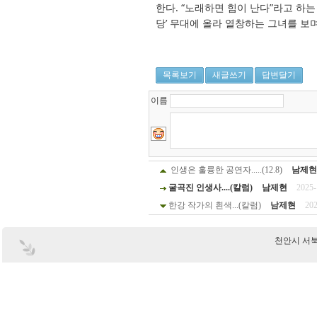
한다. “노래하면 힘이 난다”라고 하는
당’ 무대에 올라 열창하는 그녀를 보
목록보기
새글쓰기
답변달기
이름
인생은 훌륭한 공연자.....(12.8)
남제현
굴곡진 인생사....(칼럼)
남제현
2025-
한강 작가의 흰색...(칼럼)
남제현
202
천안시 서북구 부