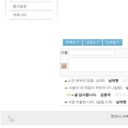
행사일정
커뮤니티
목록보기
새글쓰기
답변달기
이름
노인 부부의 임종...(4/26)
남제현
202
사람아 네 약점이 무엇이냐?...(칼럼)
글 감사합니다.
김종국
2025-11-
가장 우울한 나라...(킬람 3.29)
남제현
천안시 서북구 부