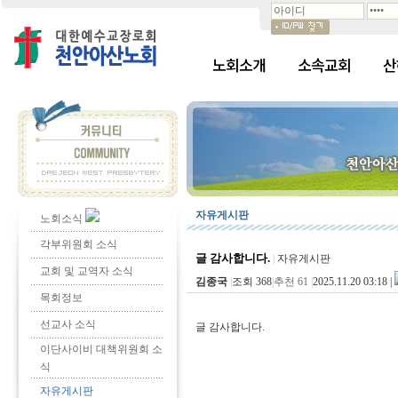
노회소개
소속교회
산
자유게시판
노회소식
각부위원회 소식
글 감사합니다.
|
자유게시판
교회 및 교역자 소식
김종국
|
조회 368
|
추천 61
|
2025.11.20 03:18 |
목회정보
선교사 소식
글 감사합니다.
이단사이비 대책위원회 소
식
자유게시판