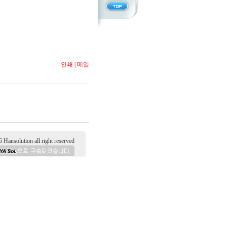
인쇄
|
메일
tion all right reserved