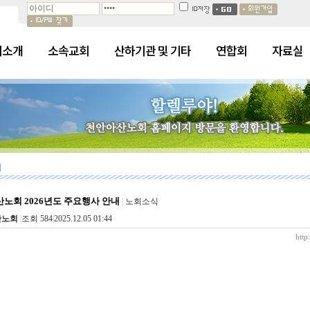
회소개
소속교회
산하기관 및 기타
연합회
자료실
식
노회 2026년도 주요행사 안내
|
노회소식
산노회
|
조회 584
|
2025.12.05 01:44
http