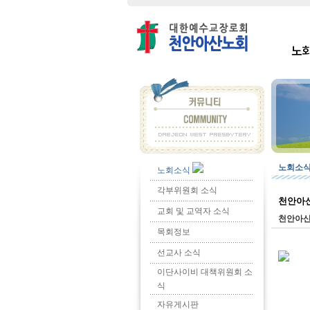
노
노회소
노회소식
각부위원회 소식
천안아산
교회 및 교역자 소식
천안아
목회정보
선교사 소식
이단사이비 대책위원회 소
식
자유게시판