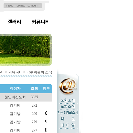
갤러리
커뮤니티
ME
> 커뮤니티 > 각부위원회 소식
작성자
조회
첨부
천안아산노회
3835
김기방
272
김기방
290
김기방
279
김기방
277