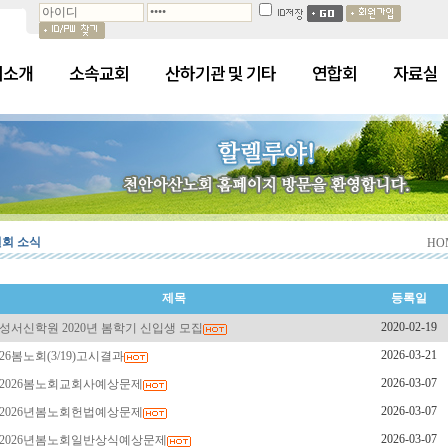
회소개
소속교회
산하기관 및 기타
연합회
자료실
회 소식
HO
제목
등록일
2020-02-19
성서신학원 2020년 봄학기 신입생 모집
2026-03-21
26봄노회(3/19)고시결과
2026-03-07
2026봄노회교회사예상문제
2026-03-07
2026년봄노회헌법예상문제
2026-03-07
2026년봄노회일반상식예상문제