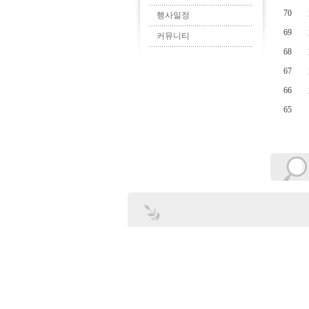
70
행사일정
69
커뮤니티
68
67
66
65