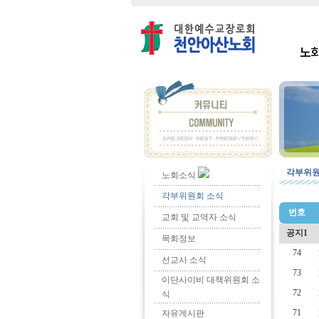
노
각부위원
노회소식
각부위원회 소식
번호
교회 및 교역자 소식
공지1
목회정보
74
선교사 소식
73
이단사이비 대책위원회 소
72
식
71
자유게시판