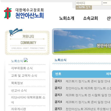
노회소개
소속교회
산
노회소식
노회소식
각부위원회 소식
번호
제
교회 및 교역자 소식
공지1
제21회기 정기노회 준비 일정 안내
목회정보
공지2
천안아산노회 제20회 정기노회 소
선교사 소식
공지3
제20회 정기노회 전 시찰회 일정 
이단사이비 대책위원회 소
공지4
제20회기 정기노회 준비 일정 안내
식
공지5
자유게시판
천안아산노회 2026년도 주요행사 