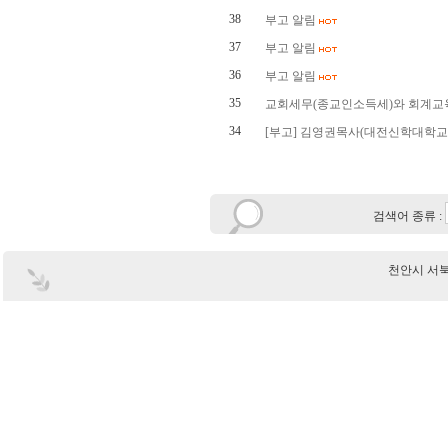
38
부고 알림
37
부고 알림
36
부고 알림
35
교회세무(종교인소득세)와 회계교육 
34
[부고] 김영권목사(대전신학대학교
검색어 종류 :
천안시 서북구 부