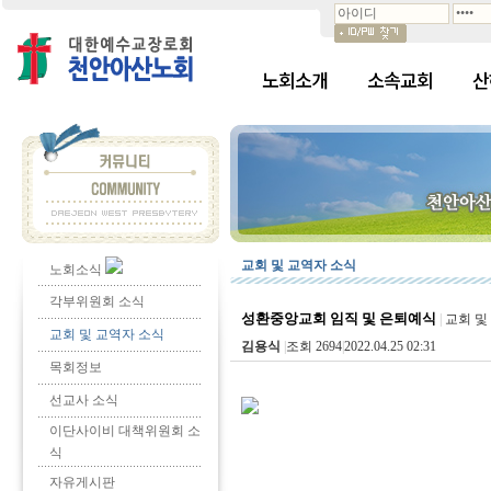
노회소개
소속교회
산
교회 및 교역자 소식
노회소식
각부위원회 소식
성환중앙교회 임직 및 은퇴예식
|
교회 및
교회 및 교역자 소식
김용식
|
조회 2694
|
2022.04.25 02:31
목회정보
선교사 소식
이단사이비 대책위원회 소
식
자유게시판