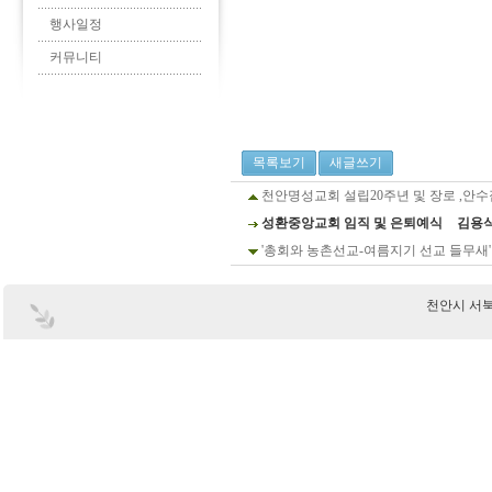
행사일정
커뮤니티
목록보기
새글쓰기
천안명성교회 설립20주년 및 장로 ,안
성환중앙교회 임직 및 은퇴예식
김용
'총회와 농촌선교-여름지기 선교 들무새'
천안시 서북구 부