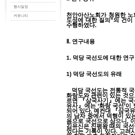
행사일정
천안아산노회가 청원한 노회
커뮤니티
도성에 대한 질의”의 건
수행하였다.
Ⅱ. 연구내용
1. 덕당 국선도에 대한 연
1) 덕당 국선도의 유래
덕당 국선도는 전통적 국
화랑도와 관련이 있는 것으
르면 『삼국사기』에는 국선
유사』에는 ‘화랑 국선’이
되어 있다. 예컨대 『삼국유
의 남자 중에서 덕행이 있
음으로 국선으로 삼으니, 이
김유신은 진평왕 때의 국선
었다는 기록이 있다. 고려