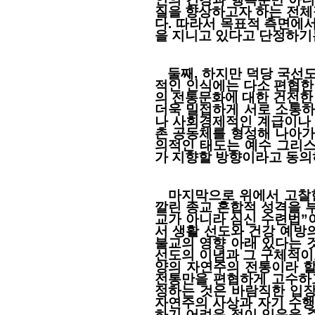
질을 향상하고자 하는 전체
다. 따라서 목표적 측면에
을 지니고 있다고 단정하기
둘째, 하지만 덕당 국선도
적인 인식에는 다소 편협한
의 전통문화에 대한 건전한
더욱 밀접하게 서로 소통하
나 사회경제적인 계급이나 
촌 공동체를 형성해 나아가
의적인 태도는 예수 그리
가 지향할 방향이라고 동의
마지막으로 위에서 고찰한
깔린 종교 혼합적 성격을 
교가 아니라 심신 수련법”
서 생활 선도와 건강 예방
불교의 영향 아래 있다는 
선도의 이념과 그 구체적이
양의 자연주의 전통이라 할
전통만을 편협하게 고수하
정하는 것은 바람직한 입장
자연주의 사상과 자기 수행
하기 어려운 점이 있음을 