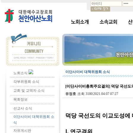
노회소개
소속교회
산
이단사이비 대책위원회 소식
노회소식
각부위원회 소식
[이단사이비총회주요결의] 덕당 국선도
교회 및 교역자 소식
유정호
|
조회 3180
|
2021.04.07 07:27
목회정보
선교사 소식
덕당 국선도의 이교도성에
이단사이비 대책위원회 소
식
자유게시판
Ⅰ. 연구경위