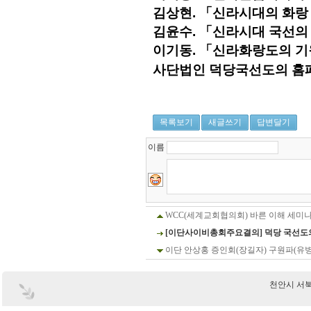
김상현. 「신라시대의 화랑 인
김윤수. 「신라시대 국선의 사
이기동. 「신라화랑도의 기원
사단법인 덕당국선도의 홈
목록보기
새글쓰기
답변달기
이름
WCC(세계교회협의회) 바른 이해 세미나
[이단사이비총회주요결의] 덕당 국선도
이단 안상홍 증인회(장길자) 구원파(유
천안시 서북구 부