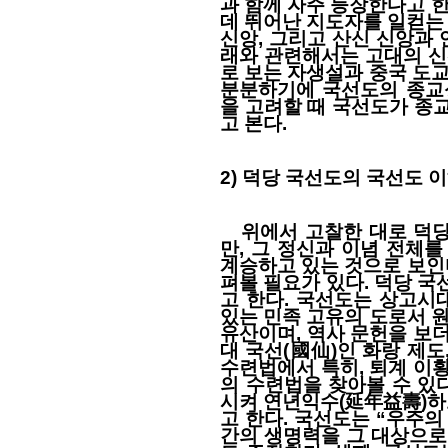
과 함께 자주 등장한다고 
데 뛰어난 지도자를 일컫는 
신앙, 그리고 산신 신앙과 
래와 관련해서는 고대의 신
로 보는 자생설과 중국 도
분분하기에 국선도의 종교
을 고려할 때 국선도가 종
고 본다.
2) 덕당 국선도의 국선도
위에서 고찰한 대로 덕당
만, 그 정신과 이념 전체
계승하고 있는 것으로 보인
펴볼 필요가 있다. 덕당 국
고 한다. 국선도는 상고시
있는 민족 고유의 도로서 
유산이며, 역사 문헌을 보더
대 국선(國仙)인 화랑 제도
수련법에서 특히, 퇴계 이
의 수련법을 찾아볼 수 있
시켜 연년익수(延年益壽)하
고 한다. 국선도는 “우주
간의 생명력을 그 대상으로