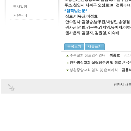
주소:천안시 서북구 오성로18 전화:041)62
행사일정
*임직받는분*
커뮤니티
장로:이유권,이정효
안수집사:김영승,남우진,박성민,송영철
권사:김성희,김은숙,김지영,유미자,이하나
권사은퇴:김경자, 김원영, 이숙배
목록보기
새글쓰기
주복교회 장로임직안내
최종호
2023
천안명성교회 설립20주년 및 장로 ,안
성환중앙교회 임직 및 은퇴예식
김용
천안시 서북구 부