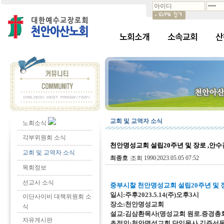
노회소개
소속교회
산
교회 및 교역자 소식
노회소식
각부위원회 소식
천안명성교회 설립20주년 및 장로 ,안
교회 및 교역자 소식
최종호
|
조회 1990
|
2023.05.05 07:52
목회정보
선교사 소식
중부시찰 천안명성교회 설립20주년 및 장
일시:주후2023.5.14(주)오후3시
이단사이비 대책위원회 소
장소:천안명성교회
식
설교:김삼환목사(명성교회 원로.증경총
자유게시판
초정인:천안명성교회 담임목사 김주선