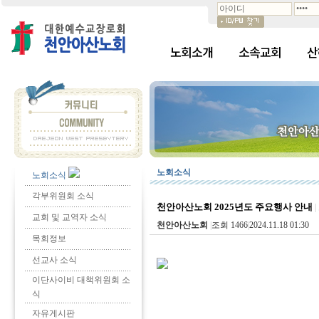
노회소개
소속교회
산
노회소식
노회소식
각부위원회 소식
천안아산노회 2025년도 주요행사 안내
|
교회 및 교역자 소식
천안아산노회
|
조회 1466
|
2024.11.18 01:30
목회정보
선교사 소식
이단사이비 대책위원회 소
식
자유게시판