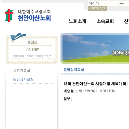
노회소개
소속교회
산
동영상자료실
사진자료실
동영상자료실
13회 천안아산노회 시찰대항 체육대회
|
백승철
|
조회 1639
|
2022.10.26 11:36
첨부
|