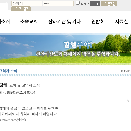
회소개
소속교회
산하기관 및 기타
연합회
자료실
 교역자 소식
HOME
경강해
|
교회 및 교역자 소식
 4316
|
2019.02.01 03:34
http
성경강해에 관심이 있으신 목회자를 위하여
자료카페이니 유익이 되시기 바랍니다.
afe.naver.com/yklmh