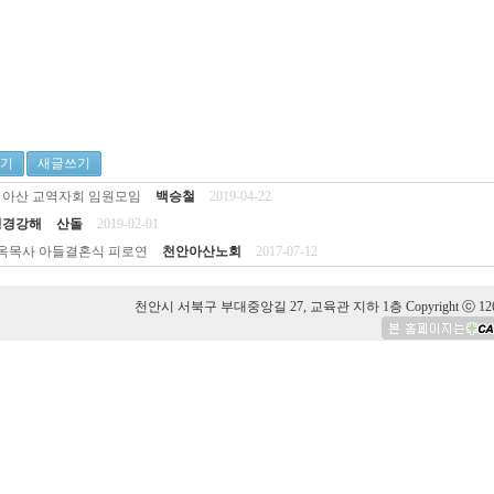
기
새글쓰기
, 아산 교역자회 임원모임
백승철
2019-04-22
t성경강해
산돌
2019-02-01
옥목사 아들결혼식 피로연
천안아산노회
2017-07-12
천안시 서북구 부대중앙길 27, 교육관 지하 1층 Copyright ⓒ 126 Hansolu