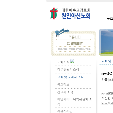
노
교회 및
노회소식
각부위원회 소식
ppt성
교회 및 교역자 소식
산돌
|
조회
목회정보
선교사 소식
ppt 
개방한 
이단사이비 대책위원회 소
https://c
식
자유게시판