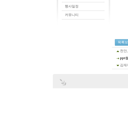
행사일정
커뮤니티
목록보
천안
pp
김재