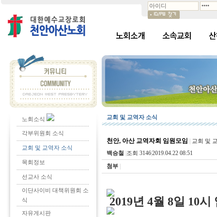
노회소개
소속교회
산
교회 및 교역자 소식
노회소식
각부위원회 소식
천안, 아산 교역자회 임원모임
|
교회 및 
교회 및 교역자 소식
백승철
|
조회 3146
|
2019.04.22 08:51
목회정보
첨부
|
선교사 소식
이단사이비 대책위원회 소
2019년 4월 8일 1
식
자유게시판