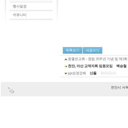
행사일정
커뮤니티
목록보기
새글쓰기
참좋은교회 - 창립 20주년 기념 및 제3
천안, 아산 교역자회 임원모임
백승철
ppt성경강해
산돌
2019-02-01
천안시 서북구 부