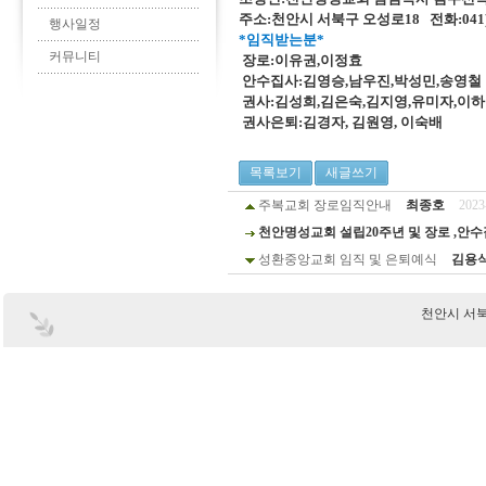
주소:천안시 서북구 오성로18 전화:041)62
행사일정
*임직받는분*
커뮤니티
장로:이유권,이정효
안수집사:김영승,남우진,박성민,송영철
권사:김성희,김은숙,김지영,유미자,이하나
권사은퇴:김경자, 김원영, 이숙배
목록보기
새글쓰기
주복교회 장로임직안내
최종호
2023
천안명성교회 설립20주년 및 장로 ,안
성환중앙교회 임직 및 은퇴예식
김용
천안시 서북구 부