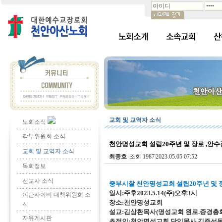
노회소개
소속교회
산
교회 및 교역자 소식
노회소식
각부위원회 소식
천안명성교회 설립20주년 및 장로 ,안
교회 및 교역자 소식
최종호
|
조회 1987
|
2023.05.05 07:52
목회정보
선교사 소식
중부시찰 천안명성교회 설립20주년 및 장
일시:주후2023.5.14(주)오후3시
이단사이비 대책위원회 소
장소:천안명성교회
식
설교:김삼환목사(명성교회 원로.증경총
자유게시판
초정인:천안명성교회 담임목사 김주선