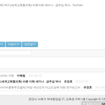
-0630) WCC(세계교회협의회) 바른이해 세미나 - 금주섭 박사 - YouTube
기
새글쓰기
답변달기
사이비 구분
마복림
2023-06-19
(세계교회협의회) 바른 이해 세미나 - 금주섭 박사
유정호
2021-07-01
단사이비총회주요결의] 덕당 국선도의 이교도성에 대한 연구보고서
유정호
2021-04
천안시 서북구 부대중앙길 27, 교육관 지하 1층 Copyright ⓒ 126 Hansolu