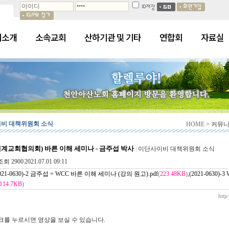
회소개
소속교회
산하기관 및 기타
연합회
자료실
비 대책위원회 소식
HOME
> 커뮤
세계교회협의회) 바른 이해 세미나 - 금주섭 박사
|
이단사이비 대책위원회 소식
조회 2900
|
2021.07.01 09:11
2021-0630)-2 금주섭 = WCC 바른 이해 세미나 (강의 원고).pdf
(
223.48KB
)
,
(2021-0630
114.7KB
)
http
크를 누르시면 영상을 보실 수 있습니다.