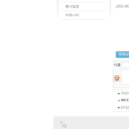
행사일정
(2021
커뮤니티
목록보
이름
이단
WCC
[이