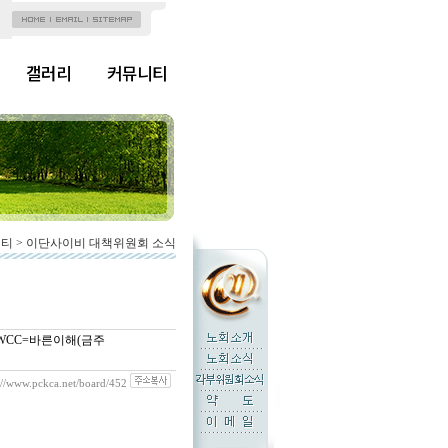
갤러리
커뮤니티
니티 > 이단사이비 대책위원회 소식
)-3 WCC=바른이해(금주
://www.pckca.net/board/452