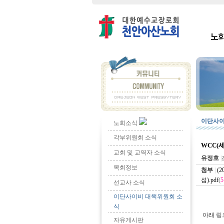
노
이단사이
노회소식
각부위원회 소식
WCC(
교회 및 교역자 소식
유정호
|
목회정보
첨부
|
(
섭).pdf
(
5
선교사 소식
이단사이비 대책위원회 소
식
아래 링
자유게시판