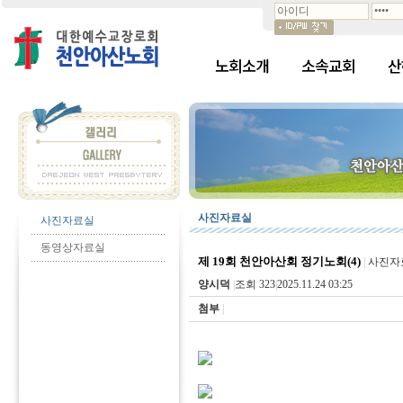
노회소개
소속교회
산
사진자료실
사진자료실
동영상자료실
제 19회 천안아산회 정기노회(4)
|
사진자
양시덕
|
조회 323
|
2025.11.24 03:25
첨부
|