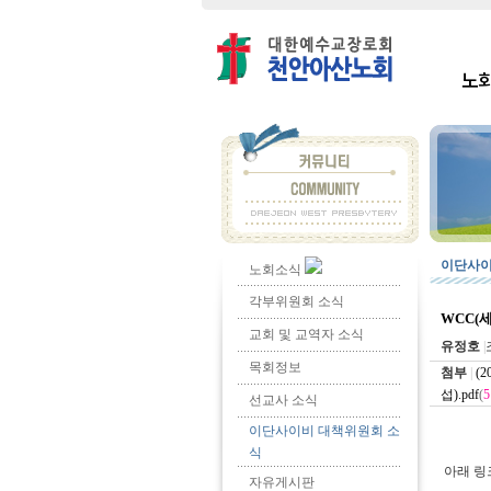
노
이단사이
노회소식
각부위원회 소식
WCC(
교회 및 교역자 소식
유정호
|
목회정보
첨부
|
(
섭).pdf
(
5
선교사 소식
이단사이비 대책위원회 소
식
아래 링
자유게시판