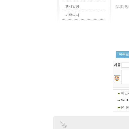
행사일정
(2021
커뮤니티
목록보
이름
이단
WCC
[이