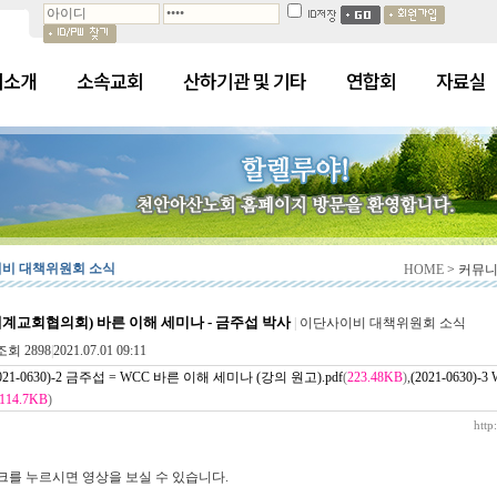
회소개
소속교회
산하기관 및 기타
연합회
자료실
비 대책위원회 소식
HOME
> 커뮤
세계교회협의회) 바른 이해 세미나 - 금주섭 박사
|
이단사이비 대책위원회 소식
조회 2898
|
2021.07.01 09:11
2021-0630)-2 금주섭 = WCC 바른 이해 세미나 (강의 원고).pdf
(
223.48KB
)
,
(2021-0630
114.7KB
)
http
크를 누르시면 영상을 보실 수 있습니다.