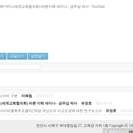
-0630) WCC(세계교회협의회) 바른이해 세미나 - 금주섭 박사 - YouTube
기
새글쓰기
답변달기
사이비 구분
마복림
2023-06-19
(세계교회협의회) 바른 이해 세미나 - 금주섭 박사
유정호
2021-07-01
단사이비총회주요결의] 덕당 국선도의 이교도성에 대한 연구보고서
유정호
2021-04
천안시 서북구 부대중앙길 27, 교육관 지하 1층 Copyright ⓒ 126 Hansolu