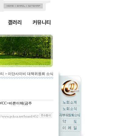
갤러리
커뮤니티
니티 > 이단사이비 대책위원회 소식
)-3 WCC=바른이해(금주
://www.pckca.net/board/452